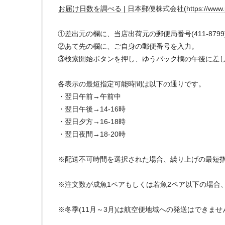
お届け日数を調べる | 日本郵便株式会社(https://www.post.jap
①差出元の欄に、当店出荷元の郵便局番号(411-879
②あて先の欄に、ご自身の郵便番号を入力。
③検索開始ボタンを押し、ゆうパック欄の午後に差
各表示の最短指定可能時間は以下の通りです。
・翌日午前→午前中
・翌日午後→14-16時
・翌日夕方→16-18時
・翌日夜間→18-20時
※配送不可時間を選択された場合、繰り上げの最短
※注文数が成魚1ペアもしくは若魚2ペア以下の場合
※冬季(11月～3月)は航空便地域への発送はできま