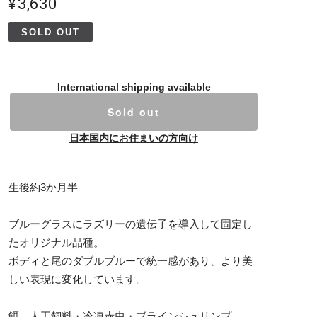
¥3,630
SOLD OUT
International shipping available
Sold out
日本国内にお住まいの方向け
生後約3か月半
ブルーグラスにラズリーの遺伝子を導入して固定し
たオリジナル品種。
ボディと尾のダブルブルーで統一感があり、より美
しい表現に変化しています。
餌…人工飼料・冷凍赤虫・ブラインシュリンプ