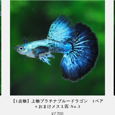
【1点物】上物プラチナブルードラゴン 1ペア
＋おまけメス１匹 No.3
¥7,700