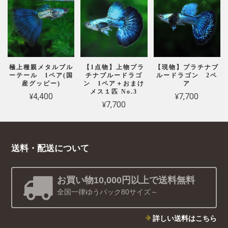
極上種親メタルブル
【1点物】上物プラ
【現物】プラチナブ
ーテール 1ペア(国
チナブルードラゴ
ルードラゴン 2ペ
産グッピー)
ン 1ペア＋おまけ
ア
メス１匹 No.3
¥4,400
¥7,700
¥7,700
送料・配送について
お買い物10,000円以上で送料無料
全国一律ゆうパック80サイズ～
詳しい送料はこちら