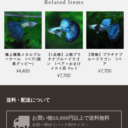
Related Items
極上種親メタルブル
【1点物】上物プラ
【現物】プラチナブ
ーテール 1ペア(国
チナブルードラゴ
ルードラゴン 2ペ
産グッピー)
ン 1ペア＋おまけ
ア
メス１匹 No.3
¥4,400
¥7,700
¥7,700
送料・配送について
お買い物10,000円以上で送料無料
全国一律ゆうパック80サイズ～