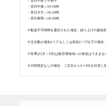
・翌日午前→午前中
・翌日午後→14-16時
・翌日夕方→16-18時
・翌日夜間→18-20時
※配送不可時間を選択された場合、繰り上げの最短
※注文数が成魚1ペアもしくは若魚2ペア以下の場合
※冬季(11月～3月)は航空便地域への発送はできま
※日時指定なしの場合、ご注文から1〜3日を目安に