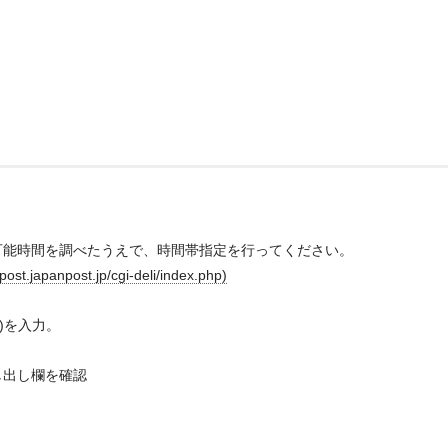
可能時間を調べたうえで、時間帯指定を行ってください。
anpost.jp/cgi-deli/index.php)
9)を入力。
し出し欄を確認