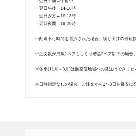
・翌日午前→午前中
・翌日午後→14-16時
・翌日夕方→16-18時
・翌日夜間→18-20時
※配送不可時間を選択された場合、繰り上げの最短
※注文数が成魚1ペアもしくは若魚2ペア以下の場合
※冬季(11月～3月)は航空便地域への発送はできま
※日時指定なしの場合、ご注文から1〜3日を目安に