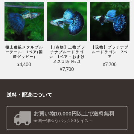
極上種親メタルブル
【1点物】上物プラ
【現物】プラチナブ
ーテール 1ペア(国
チナブルードラゴ
ルードラゴン 2ペ
産グッピー)
ン 1ペア＋おまけ
ア
メス１匹 No.3
¥4,400
¥7,700
¥7,700
送料・配送について
お買い物10,000円以上で送料無料
全国一律ゆうパック80サイズ～