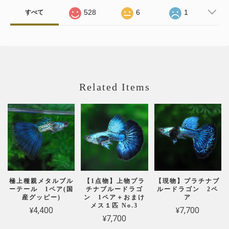
528
6
1
すべて
Related Items
極上種親メタルブル
【1点物】上物プラ
【現物】プラチナブ
ーテール 1ペア(国
チナブルードラゴ
ルードラゴン 2ペ
産グッピー)
ン 1ペア＋おまけ
ア
メス１匹 No.3
¥4,400
¥7,700
¥7,700