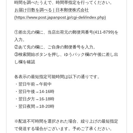
時間を調べたうえで、時間帯指定を行ってください。
お届け日数を調べる | 日本郵便株式会社
(https://www.post.japanpost.jp/cgi-deli/index.php)
①差出元の欄に、当店出荷元の郵便局番号(411-8799)を
入力。
②あて先の欄に、ご自身の郵便番号を入力。
③検索開始ボタンを押し、ゆうパック欄の午後に差し出
し欄を確認
各表示の最短指定可能時間は以下の通りです。
・翌日午前→午前中
・翌日午後→14-16時
・翌日夕方→16-18時
・翌日夜間→18-20時
※配送不可時間を選択された場合、繰り上げの最短指定
で発送する場合がございます。予めご了承ください。