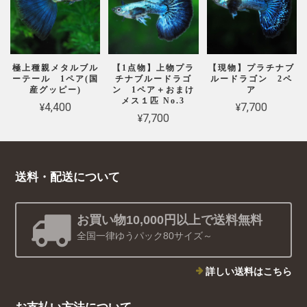
極上種親メタルブル
【1点物】上物プラ
【現物】プラチナブ
ーテール 1ペア(国
チナブルードラゴ
ルードラゴン 2ペ
産グッピー)
ン 1ペア＋おまけ
ア
メス１匹 No.3
¥4,400
¥7,700
¥7,700
送料・配送について
お買い物10,000円以上で送料無料
全国一律ゆうパック80サイズ～
詳しい送料はこちら