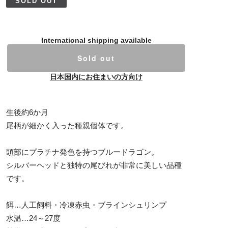
SOLD OUT
International shipping available
Sold out
日本国内にお住まいの方向け
生後約6か月
尾柄が細かく入った種親個体です。
頭部にプラチナ発色を持つブルードラゴン。
シルバーヘッドと独特の尾びれが非常に美しい品種
です。
餌…人工飼料・冷凍赤虫・ブラインシュリンプ
水温…24～27度