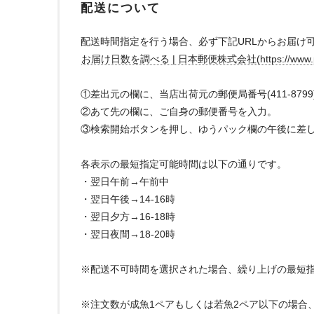
配送について
配送時間指定を行う場合、必ず下記URLからお届け
お届け日数を調べる | 日本郵便株式会社(https://www.post.jap
①差出元の欄に、当店出荷元の郵便局番号(411-879
②あて先の欄に、ご自身の郵便番号を入力。
③検索開始ボタンを押し、ゆうパック欄の午後に差
各表示の最短指定可能時間は以下の通りです。
・翌日午前→午前中
・翌日午後→14-16時
・翌日夕方→16-18時
・翌日夜間→18-20時
※配送不可時間を選択された場合、繰り上げの最短
※注文数が成魚1ペアもしくは若魚2ペア以下の場合