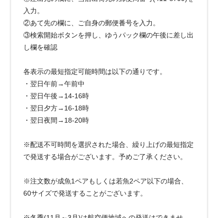
入力。
②あて先の欄に、ご自身の郵便番号を入力。
③検索開始ボタンを押し、ゆうパック欄の午後に差し出
し欄を確認
各表示の最短指定可能時間は以下の通りです。
・翌日午前→午前中
・翌日午後→14-16時
・翌日夕方→16-18時
・翌日夜間→18-20時
※配送不可時間を選択された場合、繰り上げの最短指定
で発送する場合がございます。予めご了承ください。
※注文数が成魚1ペアもしくは若魚2ペア以下の場合、
60サイズで発送することがございます。
※冬季(11月～3月)は航空便地域への発送はできませ