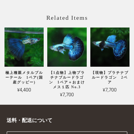
Related Items
極上種親メタルブル
【1点物】上物プラ
【現物】プラチナブ
ーテール 1ペア(国
チナブルードラゴ
ルードラゴン 2ペ
産グッピー)
ン 1ペア＋おまけ
ア
メス１匹 No.3
¥4,400
¥7,700
¥7,700
送料・配送について