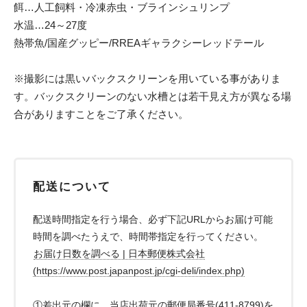
餌…人工飼料・冷凍赤虫・ブラインシュリンプ
水温…24～27度
熱帯魚/国産グッピー/RREAギャラクシーレッドテール
※撮影には黒いバックスクリーンを用いている事がありま
す。バックスクリーンのない水槽とは若干見え方が異なる場
合がありますことをご了承ください。
配送について
配送時間指定を行う場合、必ず下記URLからお届け可能
時間を調べたうえで、時間帯指定を行ってください。
お届け日数を調べる | 日本郵便株式会社
(https://www.post.japanpost.jp/cgi-deli/index.php)
①差出元の欄に、当店出荷元の郵便局番号(411-8799)を