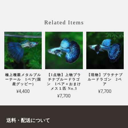
Related Items
極上種親メタルブル
【1点物】上物プラ
【現物】プラチナブ
ーテール 1ペア(国
チナブルードラゴ
ルードラゴン 2ペ
産グッピー)
ン 1ペア＋おまけ
ア
メス１匹 No.3
¥4,400
¥7,700
¥7,700
送料・配送について