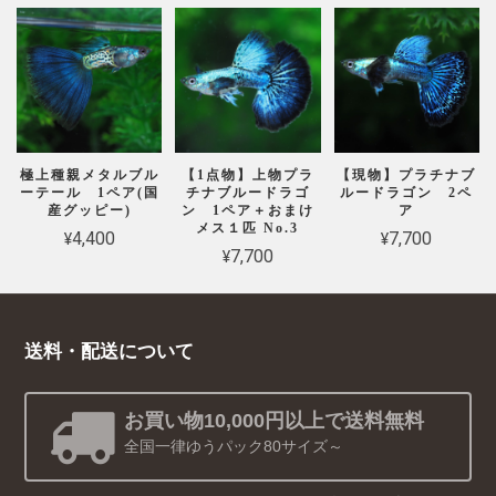
極上種親メタルブル
【1点物】上物プラ
【現物】プラチナブ
ーテール 1ペア(国
チナブルードラゴ
ルードラゴン 2ペ
産グッピー)
ン 1ペア＋おまけ
ア
メス１匹 No.3
¥4,400
¥7,700
¥7,700
送料・配送について
お買い物10,000円以上で送料無料
全国一律ゆうパック80サイズ～