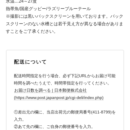
水温…24～27度
熱帯魚/国産グッピー/ラズリーブルーテール
※撮影には黒いバックスクリーンを用いております。バック
スクリーンのない水槽とは若干見え方が異なる場合がありま
すことをご了承ください。
配送について
配送時間指定を行う場合、必ず下記URLからお届け可能
時間を調べたうえで、時間帯指定を行ってください。
お届け日数を調べる | 日本郵便株式会社
(https://www.post.japanpost.jp/cgi-deli/index.php)
①差出元の欄に、当店出荷元の郵便局番号(411-8799)を
入力。
②あて先の欄に、ご自身の郵便番号を入力。