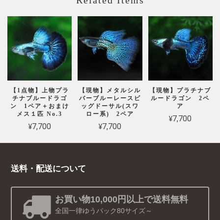
Related Items
【1点物】上物プラ
【現物】メタルシル
【現物】プラチナブ
チナブルードラゴ
バーブルーレースビ
ルードラゴン 2ペ
ン 1ペア＋おまけ
ッグドーサル(スワ
ア
メス１匹 No.3
ロー系) 2ペア
¥7,700
¥7,700
¥7,700
送料・配送について
お買い物10,000円以上で送料無料
全国一律ゆうパック80サイズ～