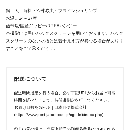
餌…人工飼料・冷凍赤虫・ブラインシュリンプ
水温…24～27度
熱帯魚/国産グッピー/RREAパンジー
※撮影には黒いバックスクリーンを用いております。バック
スクリーンのない水槽とは若干見え方が異なる場合がありま
すことをご了承ください。
配送について
配送時間指定を行う場合、必ず下記URLからお届け可能
時間を調べたうえで、時間帯指定を行ってください。
お届け日数を調べる | 日本郵便株式会社
(https://www.post.japanpost.jp/cgi-deli/index.php)
①差出元の欄に、当店出荷元の郵便局番号(411-8799)を