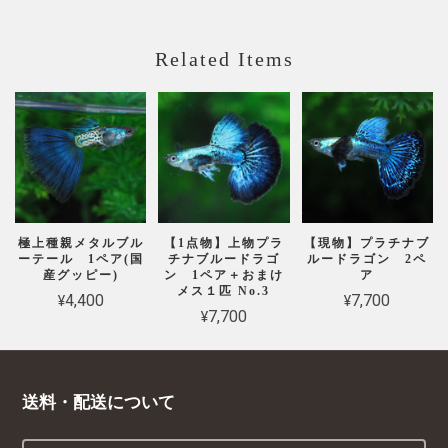
Related Items
極上種親メタルブル
【1点物】上物プラ
【現物】プラチナブ
ーテール 1ペア(国
チナブルードラゴ
ルードラゴン 2ペ
産グッピー)
ン 1ペア＋おまけ
ア
メス１匹 No.3
¥4,400
¥7,700
¥7,700
送料・配送について