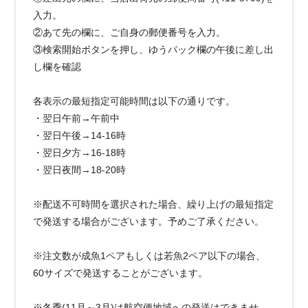
入力。
②あて先の欄に、ご自身の郵便番号を入力。
③検索開始ボタンを押し、ゆうパック欄の午後に差し出
し欄を確認
各表示の最短指定可能時間は以下の通りです。
・翌日午前→午前中
・翌日午後→14-16時
・翌日夕方→16-18時
・翌日夜間→18-20時
※配送不可時間を選択された場合、繰り上げの最短指定
で発送する場合がございます。予めご了承ください。
※注文数が成魚1ペアもしくは若魚2ペア以下の場合、
60サイズで発送することがございます。
※冬季(11月～3月)は航空便地域への発送はできませ