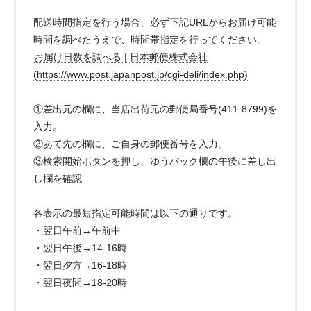
配送時間指定を行う場合、必ず下記URLからお届け可能
時間を調べたうえで、時間帯指定を行ってください。
お届け日数を調べる | 日本郵便株式会社
(https://www.post.japanpost.jp/cgi-deli/index.php)
①差出元の欄に、当店出荷元の郵便局番号(411-8799)を
入力。
②あて先の欄に、ご自身の郵便番号を入力。
③検索開始ボタンを押し、ゆうパック欄の午後に差し出
し欄を確認
各表示の最短指定可能時間は以下の通りです。
・翌日午前→午前中
・翌日午後→14-16時
・翌日夕方→16-18時
・翌日夜間→18-20時