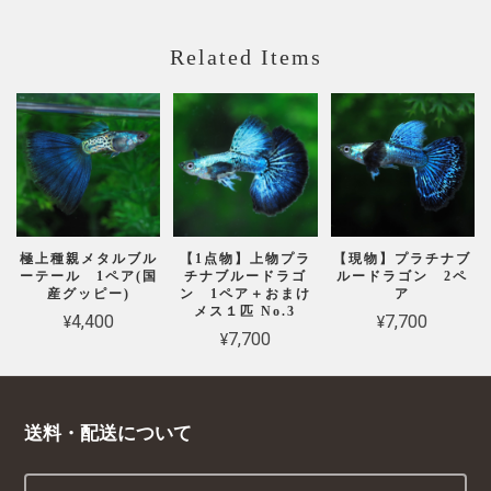
Related Items
極上種親メタルブル
【1点物】上物プラ
【現物】プラチナブ
ーテール 1ペア(国
チナブルードラゴ
ルードラゴン 2ペ
産グッピー)
ン 1ペア＋おまけ
ア
メス１匹 No.3
¥4,400
¥7,700
¥7,700
送料・配送について