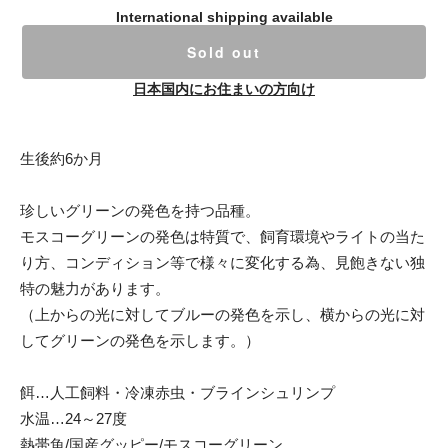
International shipping available
Sold out
日本国内にお住まいの方向け
生後約6か月
珍しいグリーンの発色を持つ品種。
モスコーグリーンの発色は特質で、飼育環境やライトの当た
り方、コンディション等で様々に変化する為、見飽きない独
特の魅力があります。
（上からの光に対してブルーの発色を示し、横からの光に対
してグリーンの発色を示します。）
餌…人工飼料・冷凍赤虫・ブラインシュリンプ
水温…24～27度
熱帯魚/国産グッピー/モスコーグリーン