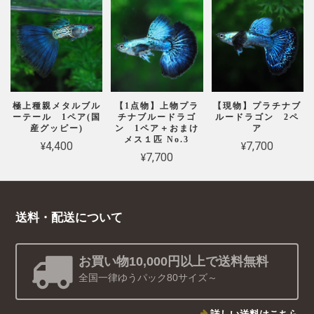
極上種親メタルブル
【1点物】上物プラ
【現物】プラチナブ
ーテール 1ペア(国
チナブルードラゴ
ルードラゴン 2ペ
産グッピー)
ン 1ペア＋おまけ
ア
メス１匹 No.3
¥4,400
¥7,700
¥7,700
送料・配送について
お買い物10,000円以上で送料無料
全国一律ゆうパック80サイズ～