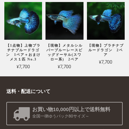
【1点物】上物プラ
【現物】メタルシル
【現物】プラチナブ
チナブルードラゴ
バーブルーレースビ
ルードラゴン 2ペ
ン 1ペア＋おまけ
ッグドーサル(スワ
ア
メス１匹 No.3
ロー系) 2ペア
¥7,700
¥7,700
¥7,700
送料・配送について
お買い物10,000円以上で送料無料
全国一律ゆうパック80サイズ～