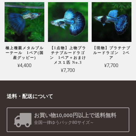
極上種親メタルブル
【1点物】上物プラ
【現物】プラチナブ
ーテール 1ペア(国
チナブルードラゴ
ルードラゴン 2ペ
産グッピー)
ン 1ペア＋おまけ
ア
メス１匹 No.3
¥4,400
¥7,700
¥7,700
送料・配送について
お買い物10,000円以上で送料無料
全国一律ゆうパック80サイズ～