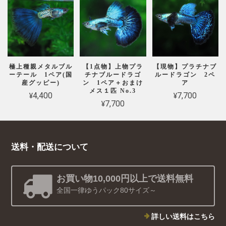
極上種親メタルブル
【1点物】上物プラ
【現物】プラチナブ
ーテール 1ペア(国
チナブルードラゴ
ルードラゴン 2ペ
産グッピー)
ン 1ペア＋おまけ
ア
メス１匹 No.3
¥4,400
¥7,700
¥7,700
送料・配送について
お買い物10,000円以上で送料無料
全国一律ゆうパック80サイズ～
詳しい送料はこちら