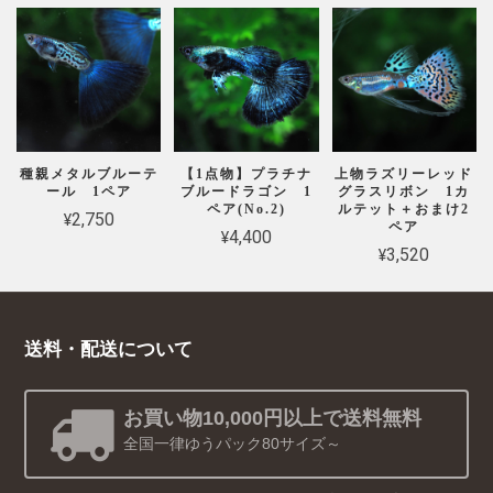
種親メタルブルーテ
【1点物】プラチナ
上物ラズリーレッド
ール 1ペア
ブルードラゴン 1
グラスリボン 1カ
ペア(No.2)
ルテット＋おまけ2
¥2,750
ペア
¥4,400
¥3,520
送料・配送について
お買い物10,000円以上で送料無料
全国一律ゆうパック80サイズ～