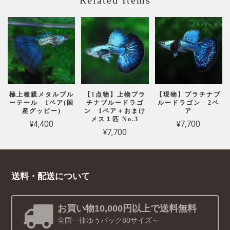
Related Items
極上種親メタルブル
【1点物】上物プラ
【現物】プラチナブ
ーテール 1ペア(国
チナブルードラゴ
ルードラゴン 2ペ
産グッピー)
ン 1ペア＋おまけ
ア
メス１匹 No.3
¥4,400
¥7,700
¥7,700
送料・配送について
お買い物10,000円以上で送料無料
全国一律ゆうパック80サイズ～