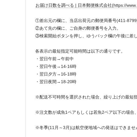
お届け日数を調べる | 日本郵便株式会社(https://www.post.jap
①差出元の欄に、当店出荷元の郵便局番号(411-879
②あて先の欄に、ご自身の郵便番号を入力。
③検索開始ボタンを押し、ゆうパック欄の午後に差
各表示の最短指定可能時間は以下の通りです。
・翌日午前→午前中
・翌日午後→14-16時
・翌日夕方→16-18時
・翌日夜間→18-20時
※配送不可時間を選択された場合、繰り上げの最短
※注文数が成魚1ペアもしくは若魚2ペア以下の場合
※冬季(11月～3月)は航空便地域への発送はできま