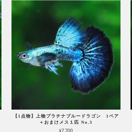
【1点物】上物プラチナブルードラゴン 1ペア
＋おまけメス１匹 No.3
¥7,700