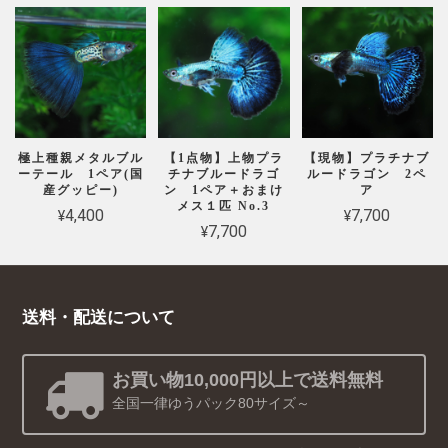
極上種親メタルブル
【1点物】上物プラ
【現物】プラチナブ
ーテール 1ペア(国
チナブルードラゴ
ルードラゴン 2ペ
産グッピー)
ン 1ペア＋おまけ
ア
メス１匹 No.3
¥4,400
¥7,700
¥7,700
送料・配送について
お買い物10,000円以上で送料無料
全国一律ゆうパック80サイズ～