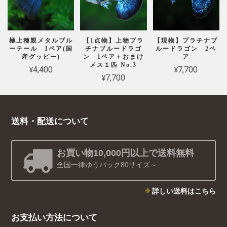
極上種親メタルブル
【1点物】上物プラ
【現物】プラチナブ
ーテール 1ペア(国
チナブルードラゴ
ルードラゴン 2ペ
産グッピー)
ン 1ペア＋おまけ
ア
メス１匹 No.3
¥4,400
¥7,700
¥7,700
送料・配送について
お買い物10,000円以上で送料無料
全国一律ゆうパック80サイズ～
詳しい送料はこちら
お支払い方法について