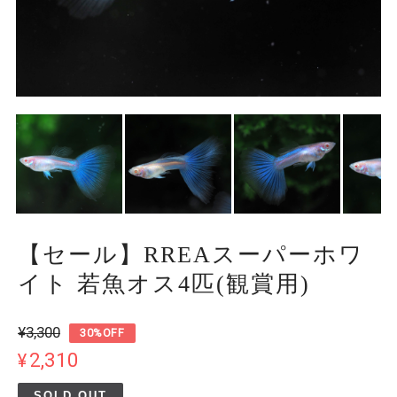
【セール】RREAスーパーホワ
イト 若魚オス4匹(観賞用)
¥3,300
30%OFF
¥2,310
SOLD OUT