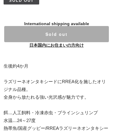
SOLD OUT
International shipping available
Sold out
日本国内にお住まいの方向け
生後約4か月
ラズリーネオンタキシードにRREA化を施したオリ
ジナル品種。
全身から放たれる強い光沢感が魅力です。
餌…人工飼料・冷凍赤虫・ブラインシュリンプ
水温…24～27度
熱帯魚/国産グッピー/RREAラズリーネオンタキシー