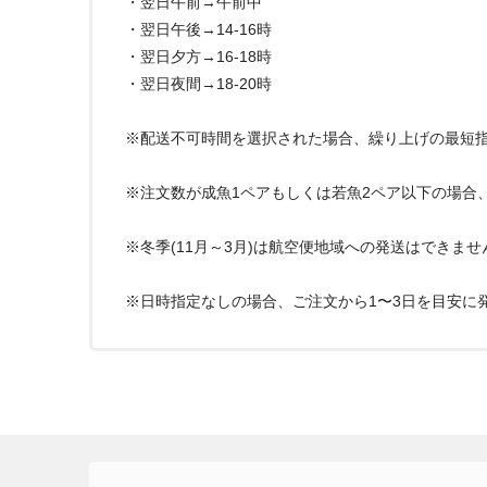
・翌日午前→午前中
・翌日午後→14-16時
・翌日夕方→16-18時
・翌日夜間→18-20時
※配送不可時間を選択された場合、繰り上げの最短
※注文数が成魚1ペアもしくは若魚2ペア以下の場合
※冬季(11月～3月)は航空便地域への発送はできま
※日時指定なしの場合、ご注文から1〜3日を目安に